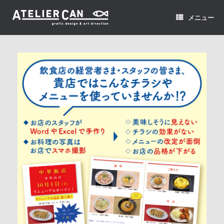
コ
ン
メニュー
テ
ン
ツ
へ
ス
キ
ッ
プ